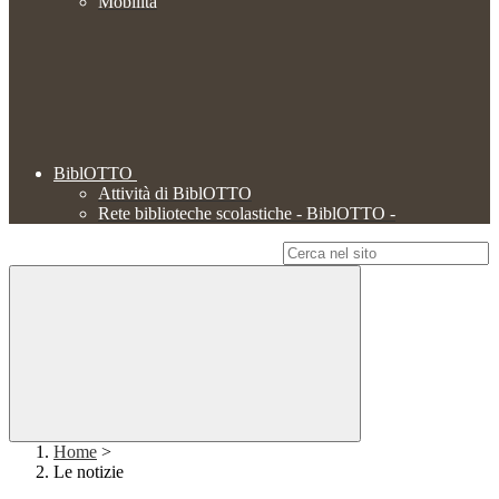
Mobilità
BiblOTTO
Attività di BiblOTTO
Rete biblioteche scolastiche - BiblOTTO -
Campo di ricerca per le pagine del sito
Home
>
Le notizie