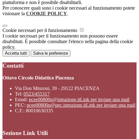
piattaforma e non è possibile disabilitarli.
Per conoscere quali sono i cookie necessari al funzionamento potete
visionare la
COOKIE POLICY
.
Cookie necessari per il funzionamento
I cookie necessari per il funzionamento non possono essere
disabilitati. È possibile consultare l'elenco nella pagina della cookie
policy.
Accetta tutti
Salva le preferenze
Contatti
Ottavo Circolo Didattico Piacenza
Via Don Minzoni, 39 - 29122 PIACENZA
Tel:
0523/455317
Email:
pcee00800q@istruzione.it
Link per inviare una mail
PEC:
pcee00800q@pec.istruzione.it
Link per inviare una mail
C.F.: 80010630335
Sezione Link Utili