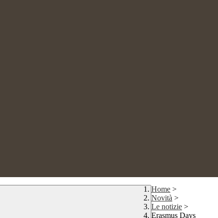
Home
>
Novità
>
Le notizie
>
Erasmus Days