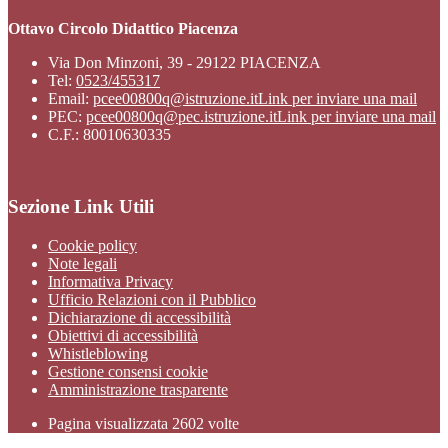
Ottavo Circolo Didattico Piacenza
Via Don Minzoni, 39 - 29122 PIACENZA
Tel:
0523/455317
Email:
pcee00800q@istruzione.it
Link per inviare una mail
PEC:
pcee00800q@pec.istruzione.it
Link per inviare una mail
C.F.: 80010630335
Sezione Link Utili
Cookie policy
Note legali
Informativa Privacy
Ufficio Relazioni con il Pubblico
Dichiarazione di accessibilità
Obiettivi di accessibilità
Whistleblowing
Gestione consensi cookie
Amministrazione trasparente
Pagina visualizzata
2602
volte