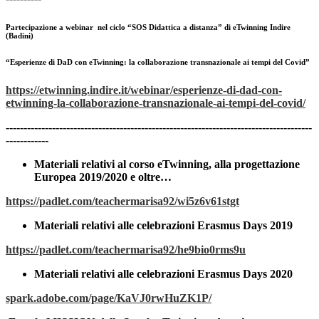
Partecipazione a webinar nel ciclo “SOS Didattica a distanza” di eTwinning Indire
(Badini)
“Esperienze di DaD con eTwinning: la collaborazione transnazionale ai tempi del Covid”
https://etwinning.indire.it/webinar/esperienze-di-dad-con-
etwinning-la-collaborazione-transnazionale-ai-tempi-del-covid/
--------------------------------------------------------------------------------------
------------
Materiali relativi al corso eTwinning, alla progettazione
Europea 2019/2020 e oltre…
https://padlet.com/teachermarisa92/wi5z6v61stgt
Materiali relativi alle celebrazioni Erasmus Days 2019
https://padlet.com/teachermarisa92/he9bio0rms9u
Materiali relativi alle celebrazioni Erasmus Days 2020
spark.adobe.com/page/KaVJ0rwHuZK1P/