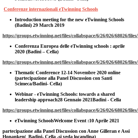
Conferenze internazionali eTwinning Schools
Introduction meeting for the new eTwinning Schools
(Badini) 29 March 2019
https://groups.etwinning.net/files/collabspace/6/26/026/68026/file
Conferenza Europea delle eTwinning schools : aprile
2020 (Badini – Cella)
https://groups.etwinning.net/files/collabspace/6/26/026/68026/file
Thematic Conference 12-14 Novembre 2020 online
(partecipazione alla Panel Discussion con Santi
Scimeca/Badini- Cella)
Webinar -
eTwinning Schools: towards a shared
leadership approach
28 Gennaio 2021Badini - Cella
https://groups.etwinning.net/files/collabspace/6/26/026/68026/file
eTwinning Schools
Welcome Event :10 Aprile 2021
partecipazione alla Panel Discussion con Anne Gilleran e Assi
Honanken
( Badini- Cella -si veda locandina)