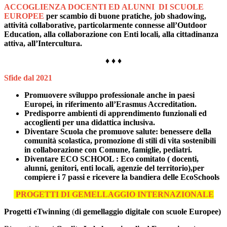
ACCOGLIENZA DOCENTI ED ALUNNI
DI SCUOLE
EUROPEE
per scambio di buone pratiche, job shadowing,
attività collaborative, particolarmente connesse all’
Outdoor
Education,
alla
collaborazione con Enti locali,
alla
cittadinanza
attiva,
all’
Inter
cu
lt
ura
.
♦ ♦ ♦
Sfide dal
2021
Promuovere sviluppo professionale anche in paesi
Europei, in riferimento all’Erasmus Accreditation.
Predisporre ambienti di apprendimento funzionali ed
accoglienti per una didattica inclusiva.
Diventare Scuola che promuove salute:
benessere della
comunità scolastica, promozione di stili di vita sostenibili
in collaborazione con Comune, famiglie, pediatri.
Diventare ECO SCHOOL
: Eco comitato ( docenti,
alunni, genitori, enti locali, agenzie del territorio),per
compiere i 7 passi e ricevere
la bandiera delle EcoSchools
PROGETTI DI GEMELLAGGIO INTERNAZIONALE
Progetti eTwinning
(
di gemellaggio digitale con scuole Europee)