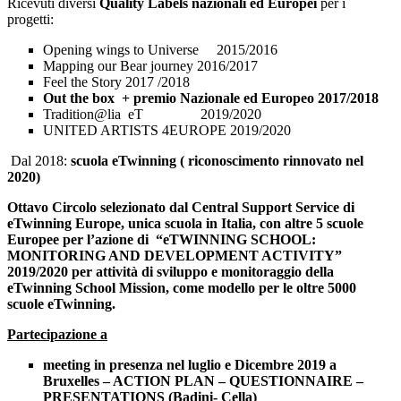
Ricevuti diversi
Quality Labels nazionali ed Europei
per i
progetti:
Opening wings to Universe 2015/2016
Mapping our Bear journey 2016/2017
Feel the Story 2017 /2018
Out the box + premio Nazionale ed Europeo 2017/2018
Tradition@lia eT 2019/2020
UNITED ARTISTS 4EUROPE 2019/2020
Dal 2018:
scuola eTwinning ( riconoscimento rinnovato nel
2020)
Ottavo Circolo selezionato dal Central Support Service di
eTwinning Europe, unica scuola in Italia, con altre 5 scuole
Europee per l’azione di “eTWINNING SCHOOL:
MONITORING AND DEVELOPMENT ACTIVITY”
2019/2020
per attività di sviluppo e monitoraggio della
eTwinning School Mission, come modello per le oltre 5000
scuole eTwinning.
Partecipazione a
meeting in presenza nel luglio e Dicembre 2019 a
Bruxelles – ACTION PLAN – QUESTIONNAIRE –
PRESENTATIONS (Badini- Cella)