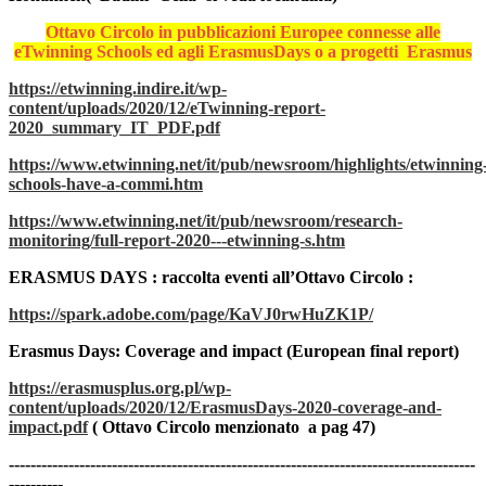
Ottavo Circolo in pubblicazioni Europee connesse alle
eTwinning Schools ed agli ErasmusDays o a progetti Erasmus
https://etwinning.indire.it/wp-
content/uploads/2020/12/eTwinning-report-
2020_summary_IT_PDF.pdf
https://www.etwinning.net/it/pub/newsroom/highlights/etwinning
schools-have-a-commi.htm
https://www.etwinning.net/it/pub/newsroom/research-
monitoring/full-report-2020---etwinning-s.htm
ERASMUS DAYS : raccolta eventi all’Ottavo Circolo :
https://spark.adobe.com/page/KaVJ0rwHuZK1P/
Erasmus Days: Coverage and impact (European final report)
https://erasmusplus.org.pl/wp-
content/uploads/2020/12/ErasmusDays-2020-coverage-and-
impact.pdf
( Ottavo Circolo menzionato a pag 47)
--------------------------------------------------------------------------------------
----------