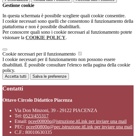
Gestione cookie
In questa schermata è possibile scegliere quali cookie consentire.
I cookie necessari sono quelli che consentono il funzionamento della
piattaforma e non è possibile disabilitarli.
Per conoscere quali sono i cookie necessari al funzionamento potete
visionare la
COOKIE POLICY
.
Cookie necessari per il funzionamento
I cookie necessari per il funzionamento non possono essere
disabilitati. È possibile consultare l'elenco nella pagina della cookie
policy.
Accetta tutti
Salva le preferenze
Contatti
Ottavo Circolo Didattico Piacenza
Via Don Minzoni, 39 - 29122 PIACENZA
Tel:
0523/455317
Email:
pcee00800q@istruzione.it
Link per inviare una mail
PEC:
pcee00800q@pec.istruzione.it
Link per inviare una mail
C.F.: 80010630335