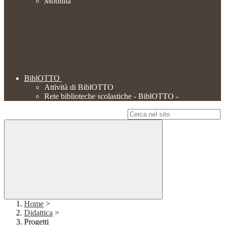
Mobilità
BiblOTTO
Attività di BiblOTTO
Rete biblioteche scolastiche - BiblOTTO -
Campo di ricerca per le pagine del sito
Home
>
Didattica
>
Progetti