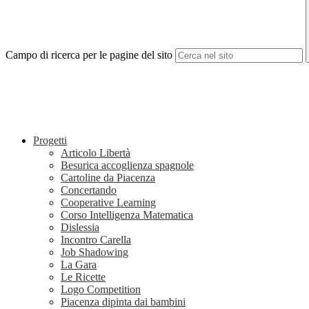
Campo di ricerca per le pagine del sito
Progetti
Articolo Libertà
Besurica accoglienza spagnole
Cartoline da Piacenza
Concertando
Cooperative Learning
Corso Intelligenza Matematica
Dislessia
Incontro Carella
Job Shadowing
La Gara
Le Ricette
Logo Competition
Piacenza dipinta dai bambini