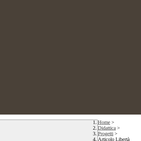
Home
>
Didattica
>
Progetti
>
Articolo Libertà