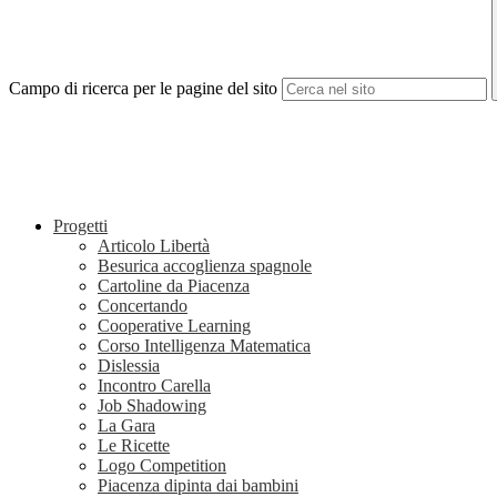
Campo di ricerca per le pagine del sito
Progetti
Articolo Libertà
Besurica accoglienza spagnole
Cartoline da Piacenza
Concertando
Cooperative Learning
Corso Intelligenza Matematica
Dislessia
Incontro Carella
Job Shadowing
La Gara
Le Ricette
Logo Competition
Piacenza dipinta dai bambini