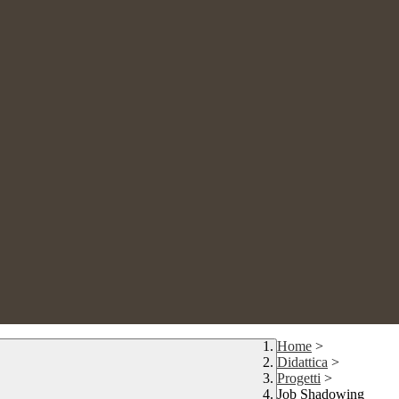
Home
>
Didattica
>
Progetti
>
Job Shadowing