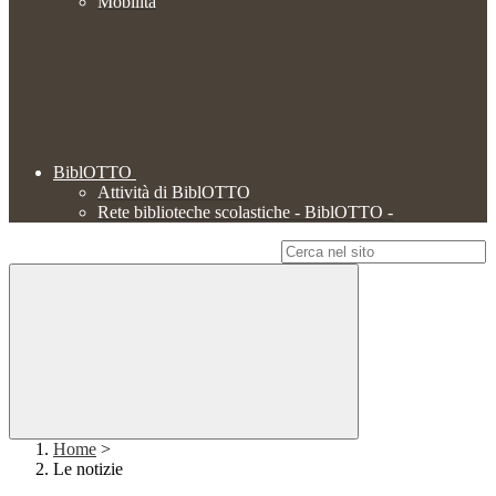
Mobilità
BiblOTTO
Attività di BiblOTTO
Rete biblioteche scolastiche - BiblOTTO -
Campo di ricerca per le pagine del sito
Home
>
Le notizie