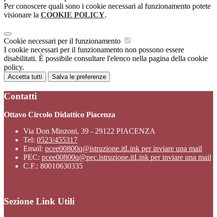
Per conoscere quali sono i cookie necessari al funzionamento potete
visionare la
COOKIE POLICY
.
Cookie necessari per il funzionamento
I cookie necessari per il funzionamento non possono essere
disabilitati. È possibile consultare l'elenco nella pagina della cookie
policy.
Accetta tutti
Salva le preferenze
Contatti
Ottavo Circolo Didattico Piacenza
Via Don Minzoni, 39 - 29122 PIACENZA
Tel:
0523/455317
Email:
pcee00800q@istruzione.it
Link per inviare una mail
PEC:
pcee00800q@pec.istruzione.it
Link per inviare una mail
C.F.: 80010630335
Sezione Link Utili