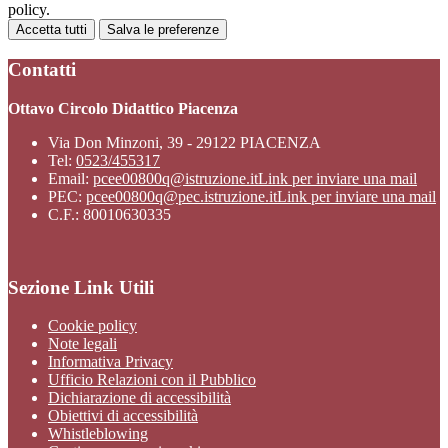
policy.
Accetta tutti
Salva le preferenze
Contatti
Ottavo Circolo Didattico Piacenza
Via Don Minzoni, 39 - 29122 PIACENZA
Tel:
0523/455317
Email:
pcee00800q@istruzione.it
Link per inviare una mail
PEC:
pcee00800q@pec.istruzione.it
Link per inviare una mail
C.F.: 80010630335
Sezione Link Utili
Cookie policy
Note legali
Informativa Privacy
Ufficio Relazioni con il Pubblico
Dichiarazione di accessibilità
Obiettivi di accessibilità
Whistleblowing