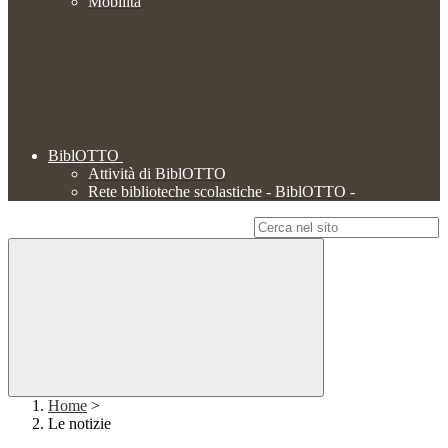
Mobilità
BiblOTTO
Attività di BiblOTTO
Rete biblioteche scolastiche - BiblOTTO -
Campo di ricerca per le pagine del sito
Home
>
Le notizie