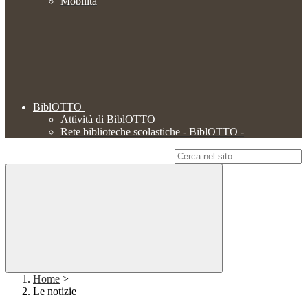
Mobilità
BiblOTTO
Attività di BiblOTTO
Rete biblioteche scolastiche - BiblOTTO -
Campo di ricerca per le pagine del sito
Home
>
Le notizie