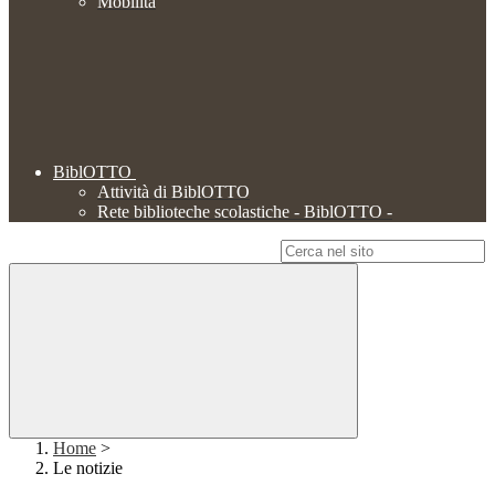
Mobilità
BiblOTTO
Attività di BiblOTTO
Rete biblioteche scolastiche - BiblOTTO -
Campo di ricerca per le pagine del sito
Home
>
Le notizie