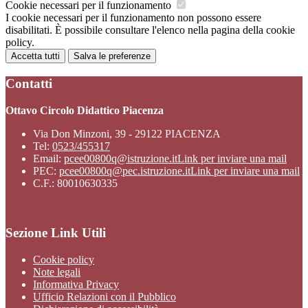
Cookie necessari per il funzionamento
I cookie necessari per il funzionamento non possono essere
disabilitati. È possibile consultare l'elenco nella pagina della cookie
policy.
Accetta tutti
Salva le preferenze
Contatti
Ottavo Circolo Didattico Piacenza
Via Don Minzoni, 39 - 29122 PIACENZA
Tel:
0523/455317
Email:
pcee00800q@istruzione.it
Link per inviare una mail
PEC:
pcee00800q@pec.istruzione.it
Link per inviare una mail
C.F.: 80010630335
Sezione Link Utili
Cookie policy
Note legali
Informativa Privacy
Ufficio Relazioni con il Pubblico