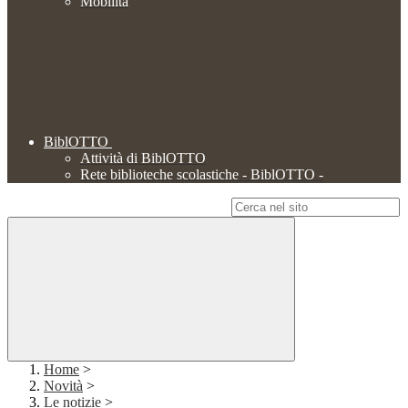
Mobilità
BiblOTTO
Attività di BiblOTTO
Rete biblioteche scolastiche - BiblOTTO -
Campo di ricerca per le pagine del sito
Home
>
Novità
>
Le notizie
>