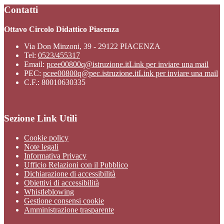
Contatti
Ottavo Circolo Didattico Piacenza
Via Don Minzoni, 39 - 29122 PIACENZA
Tel:
0523/455317
Email:
pcee00800q@istruzione.it
Link per inviare una mail
PEC:
pcee00800q@pec.istruzione.it
Link per inviare una mail
C.F.: 80010630335
Sezione Link Utili
Cookie policy
Note legali
Informativa Privacy
Ufficio Relazioni con il Pubblico
Dichiarazione di accessibilità
Obiettivi di accessibilità
Whistleblowing
Gestione consensi cookie
Amministrazione trasparente