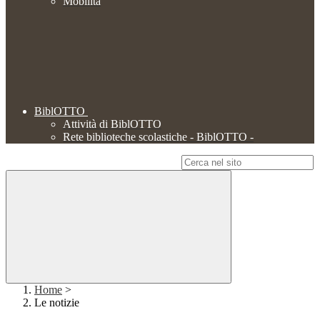
Mobilità
BiblOTTO
Attività di BiblOTTO
Rete biblioteche scolastiche - BiblOTTO -
Campo di ricerca per le pagine del sito
Home
>
Le notizie