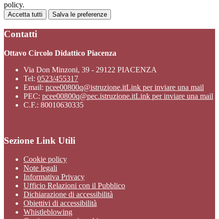
policy.
Accetta tutti
Salva le preferenze
Contatti
Ottavo Circolo Didattico Piacenza
Via Don Minzoni, 39 - 29122 PIACENZA
Tel:
0523/455317
Email:
pcee00800q@istruzione.it
Link per inviare una mail
PEC:
pcee00800q@pec.istruzione.it
Link per inviare una mail
C.F.: 80010630335
Sezione Link Utili
Cookie policy
Note legali
Informativa Privacy
Ufficio Relazioni con il Pubblico
Dichiarazione di accessibilità
Obiettivi di accessibilità
Whistleblowing