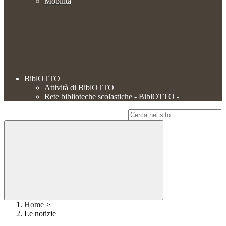
Mobilità
BiblOTTO
Attività di BiblOTTO
Rete biblioteche scolastiche - BiblOTTO -
Campo di ricerca per le pagine del sito
Home
>
Le notizie