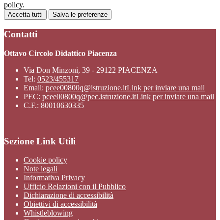
policy.
Accetta tutti
Salva le preferenze
Contatti
Ottavo Circolo Didattico Piacenza
Via Don Minzoni, 39 - 29122 PIACENZA
Tel:
0523/455317
Email:
pcee00800q@istruzione.it
Link per inviare una mail
PEC:
pcee00800q@pec.istruzione.it
Link per inviare una mail
C.F.: 80010630335
Sezione Link Utili
Cookie policy
Note legali
Informativa Privacy
Ufficio Relazioni con il Pubblico
Dichiarazione di accessibilità
Obiettivi di accessibilità
Whistleblowing