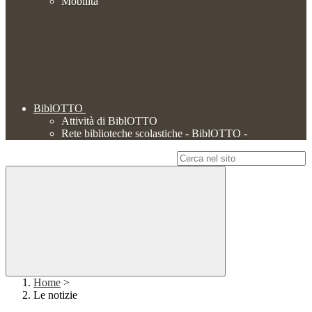
Mobilità
BiblOTTO
Attività di BiblOTTO
Rete biblioteche scolastiche - BiblOTTO -
Campo di ricerca per le pagine del sito
Home
>
Le notizie