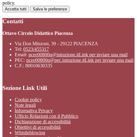
policy.
Accetta tutti
Salva le preferenze
Contatti
Ottavo Circolo Didattico Piacenza
Via Don Minzoni, 39 - 29122 PIACENZA
Tel:
0523/455317
Email:
pcee00800q@istruzione.it
Link per inviare una mail
PEC:
pcee00800q@pec.istruzione.it
Link per inviare una mail
C.F.: 80010630335
Sezione Link Utili
Cookie policy
Note legali
Informativa Privacy
Ufficio Relazioni con il Pubblico
Dichiarazione di accessibilità
Obiettivi di accessibilità
Whistleblowing