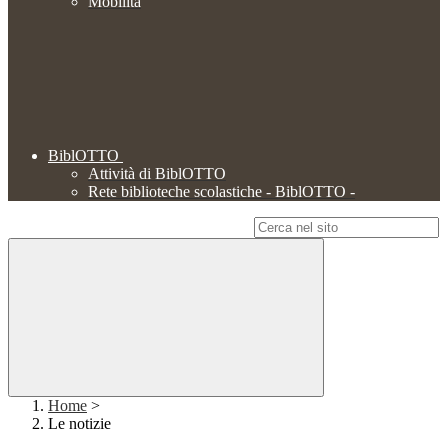
Mobilità
BiblOTTO
Attività di BiblOTTO
Rete biblioteche scolastiche - BiblOTTO -
Campo di ricerca per le pagine del sito
Home
>
Le notizie