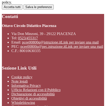
policy.
Accetta tutti
Salva le preferenze
Contatti
Ottavo Circolo Didattico Piacenza
Via Don Minzoni, 39 - 29122 PIACENZA
Tel:
0523/455317
Email:
pcee00800q@istruzione.it
Link per inviare una mail
PEC:
pcee00800q@pec.istruzione.it
Link per inviare una mail
C.F.: 80010630335
Sezione Link Utili
Cookie policy
Note legali
Informativa Privacy
Ufficio Relazioni con il Pubblico
Dichiarazione di accessibilità
Obiettivi di accessibilità
Whistleblowing