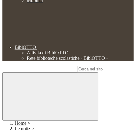
Mobilità
BiblOTTO
Attività di BiblOTTO
Rete biblioteche scolastiche - BiblOTTO -
Campo di ricerca per le pagine del sito
Home
>
Le notizie