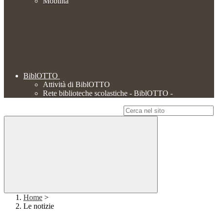
Mobilità
BiblOTTO
Attività di BiblOTTO
Rete biblioteche scolastiche - BiblOTTO -
Campo di ricerca per le pagine del sito
Home
>
Le notizie