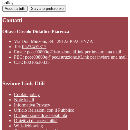
policy.
Accetta tutti
Salva le preferenze
Contatti
Ottavo Circolo Didattico Piacenza
Via Don Minzoni, 39 - 29122 PIACENZA
Tel:
0523/455317
Email:
pcee00800q@istruzione.it
Link per inviare una mail
PEC:
pcee00800q@pec.istruzione.it
Link per inviare una mail
C.F.: 80010630335
Sezione Link Utili
Cookie policy
Note legali
Informativa Privacy
Ufficio Relazioni con il Pubblico
Dichiarazione di accessibilità
Obiettivi di accessibilità
Whistleblowing