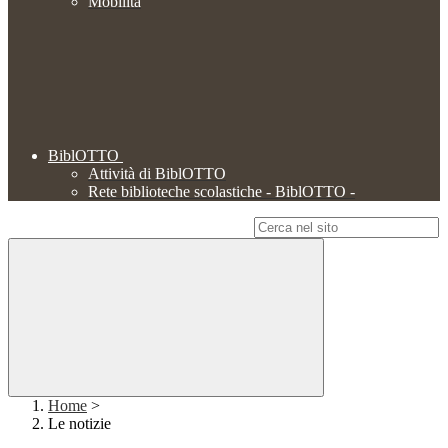
Mobilità
BiblOTTO
Attività di BiblOTTO
Rete biblioteche scolastiche - BiblOTTO -
Campo di ricerca per le pagine del sito
Home
>
Le notizie