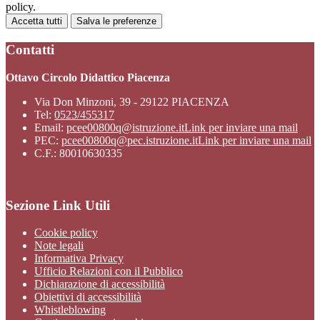
policy.
Accetta tutti
Salva le preferenze
Contatti
Ottavo Circolo Didattico Piacenza
Via Don Minzoni, 39 - 29122 PIACENZA
Tel:
0523/455317
Email:
pcee00800q@istruzione.it
Link per inviare una mail
PEC:
pcee00800q@pec.istruzione.it
Link per inviare una mail
C.F.: 80010630335
Sezione Link Utili
Cookie policy
Note legali
Informativa Privacy
Ufficio Relazioni con il Pubblico
Dichiarazione di accessibilità
Obiettivi di accessibilità
Whistleblowing