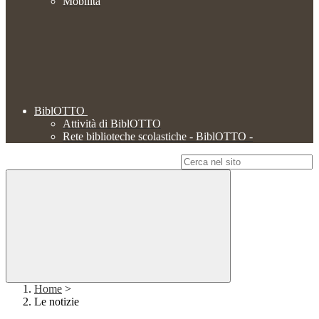
Mobilità
BiblOTTO
Attività di BiblOTTO
Rete biblioteche scolastiche - BiblOTTO -
Campo di ricerca per le pagine del sito
Home
>
Le notizie