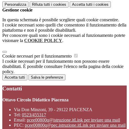
Personalizza
Rifiuta tutti
i cookies
Accetta tutti
i cookies
Gestione cookie
In questa schermata è possibile scegliere quali cookie consentire.
I cookie necessari sono quelli che consentono il funzionamento della
piattaforma e non è possibile disabilitarli.
Per conoscere quali sono i cookie necessari al funzionamento potete
visionare la
COOKIE POLICY
.
Cookie necessari per il funzionamento
I cookie necessari per il funzionamento non possono essere
disabilitati. È possibile consultare l'elenco nella pagina della cookie
policy.
Accetta tutti
Salva le preferenze
Contatti
Ottavo Circolo Didattico Piacenza
Via Don Minzoni, 39 - 29122 PIACENZA
Tel:
0523/455317
Email:
pcee00800q@istruzione.it
Link per inviare una mail
PEC:
pcee00800q@pec.istruzione.it
Link per inviare una mail