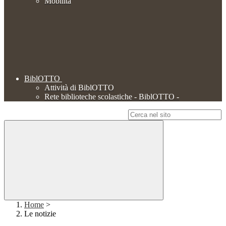
Mobilità
BiblOTTO
Attività di BiblOTTO
Rete biblioteche scolastiche - BiblOTTO -
Campo di ricerca per le pagine del sito
Home
>
Le notizie