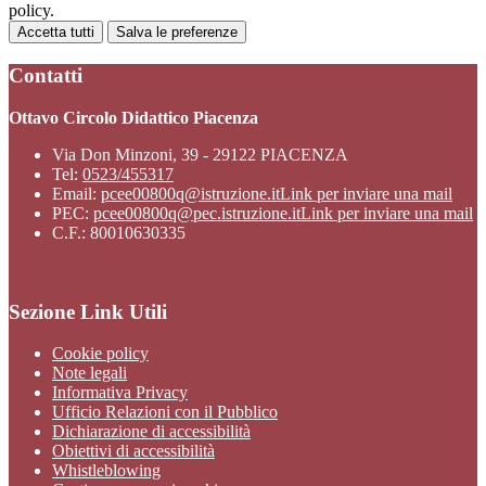
policy.
Accetta tutti
Salva le preferenze
Contatti
Ottavo Circolo Didattico Piacenza
Via Don Minzoni, 39 - 29122 PIACENZA
Tel:
0523/455317
Email:
pcee00800q@istruzione.it
Link per inviare una mail
PEC:
pcee00800q@pec.istruzione.it
Link per inviare una mail
C.F.: 80010630335
Sezione Link Utili
Cookie policy
Note legali
Informativa Privacy
Ufficio Relazioni con il Pubblico
Dichiarazione di accessibilità
Obiettivi di accessibilità
Whistleblowing