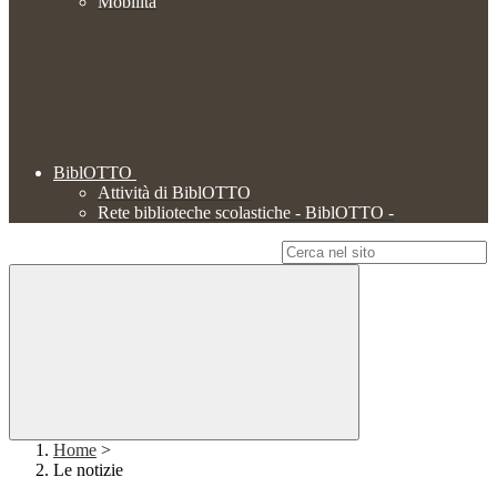
Mobilità
BiblOTTO
Attività di BiblOTTO
Rete biblioteche scolastiche - BiblOTTO -
Campo di ricerca per le pagine del sito
Home
>
Le notizie