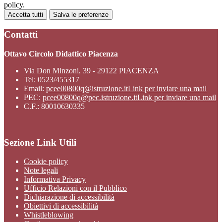
policy.
Accetta tutti
Salva le preferenze
Contatti
Ottavo Circolo Didattico Piacenza
Via Don Minzoni, 39 - 29122 PIACENZA
Tel:
0523/455317
Email:
pcee00800q@istruzione.it
Link per inviare una mail
PEC:
pcee00800q@pec.istruzione.it
Link per inviare una mail
C.F.: 80010630335
Sezione Link Utili
Cookie policy
Note legali
Informativa Privacy
Ufficio Relazioni con il Pubblico
Dichiarazione di accessibilità
Obiettivi di accessibilità
Whistleblowing