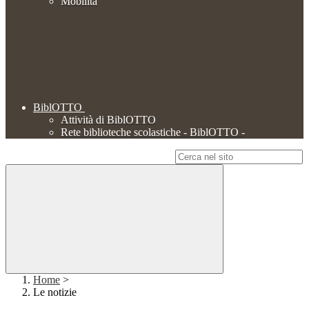
Mobilità
BiblOTTO
Attività di BiblOTTO
Rete biblioteche scolastiche - BiblOTTO -
Campo di ricerca per le pagine del sito
Home
>
Le notizie