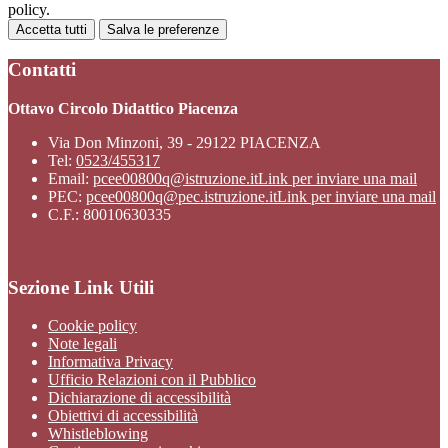
policy.
Accetta tutti
Salva le preferenze
Contatti
Ottavo Circolo Didattico Piacenza
Via Don Minzoni, 39 - 29122 PIACENZA
Tel:
0523/455317
Email:
pcee00800q@istruzione.it
Link per inviare una mail
PEC:
pcee00800q@pec.istruzione.it
Link per inviare una mail
C.F.: 80010630335
Sezione Link Utili
Cookie policy
Note legali
Informativa Privacy
Ufficio Relazioni con il Pubblico
Dichiarazione di accessibilità
Obiettivi di accessibilità
Whistleblowing