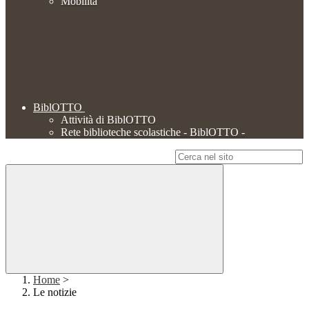
Mobilità
BiblOTTO
Attività di BiblOTTO
Rete biblioteche scolastiche - BiblOTTO -
Campo di ricerca per le pagine del sito
Home
>
Le notizie