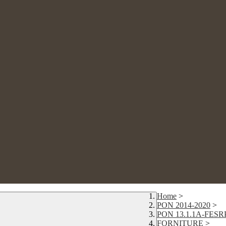
Home
>
PON 2014-2020
>
PON 13.1.1A-FESR
FORNITURE
>