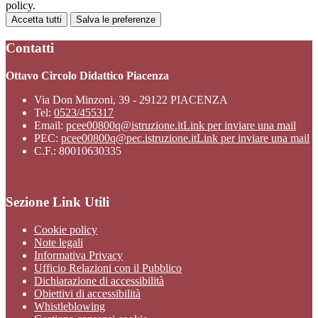
policy.
Accetta tutti
Salva le preferenze
Contatti
Ottavo Circolo Didattico Piacenza
Via Don Minzoni, 39 - 29122 PIACENZA
Tel:
0523/455317
Email:
pcee00800q@istruzione.it
Link per inviare una mail
PEC:
pcee00800q@pec.istruzione.it
Link per inviare una mail
C.F.: 80010630335
Sezione Link Utili
Cookie policy
Note legali
Informativa Privacy
Ufficio Relazioni con il Pubblico
Dichiarazione di accessibilità
Obiettivi di accessibilità
Whistleblowing