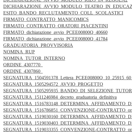
DICHIARAZIONE_AVVIO_MODULO_TEATRO_IN_EDUCA
ESITO_BANDO_RECLUTAMENTO_COLL_SCOLASTICI
FIRMATO_CONTRATTO_MANICOMICS
FIRMATO_CONTRATTO_ORATORI_PIACENTINI
FIRMATO_dichiarazione_avvio_PCEE00800Q_40660
FIRMATO_dichiarazione_avvio_PCEE00800Q_41784
GRADUATORIA_PROVVISORIA
NOMINA_RUP
NOMINA_TUTOR_INTERNO
ORDINE_4307770_
ORDINE_4307860_
SEGNATURA_1504591378_Lettera_PCEE00800Q_10_25915_60_
SEGNATURA_1505294572_AVVIO_PROGETTO
SEGNATURA_1505295935_BANDO_DI_SELEZIONE_TUTOR
SEGNATURA_1511246984_decreto_graduatoria_definitiva
SEGNATURA_1516783148_DETERMINA_AFFIDAMENTO_D
SEGNATURA_1516786851_CONVENZIONE-CONTRATTO_oratori
SEGNATURA_1519030160_DETERMINA_AFFIDAMENTO_D
SEGNATURA_1519030403_DETERMINA_AFFIDAMENTO_D
SEGNATURA_1519033355_CONVENZIONE-CONTRATTO_oratori