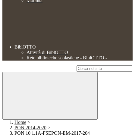
Mobilità
BiblOTTO
Attività di BiblOTTO
Rete biblioteche scolastiche - BiblOTTO -
Campo di ricerca per le pagine del sito
Home
>
PON 2014-2020
>
PON 10.1.1A-FSEPON-EM-2017-204