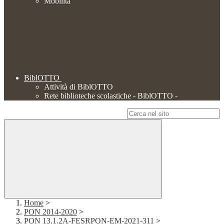
Mobilità
BiblOTTO
Attività di BiblOTTO
Rete biblioteche scolastiche - BiblOTTO -
Campo di ricerca per le pagine del sito
Home
>
PON 2014-2020
>
PON 13.1.2A-FESRPON-EM-2021-311
>