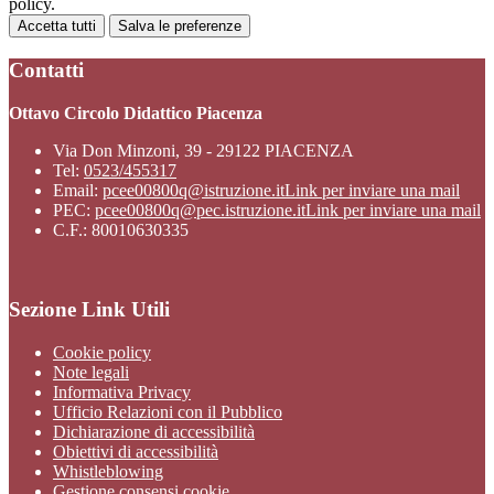
policy.
Accetta tutti
Salva le preferenze
Contatti
Ottavo Circolo Didattico Piacenza
Via Don Minzoni, 39 - 29122 PIACENZA
Tel:
0523/455317
Email:
pcee00800q@istruzione.it
Link per inviare una mail
PEC:
pcee00800q@pec.istruzione.it
Link per inviare una mail
C.F.: 80010630335
Sezione Link Utili
Cookie policy
Note legali
Informativa Privacy
Ufficio Relazioni con il Pubblico
Dichiarazione di accessibilità
Obiettivi di accessibilità
Whistleblowing
Gestione consensi cookie