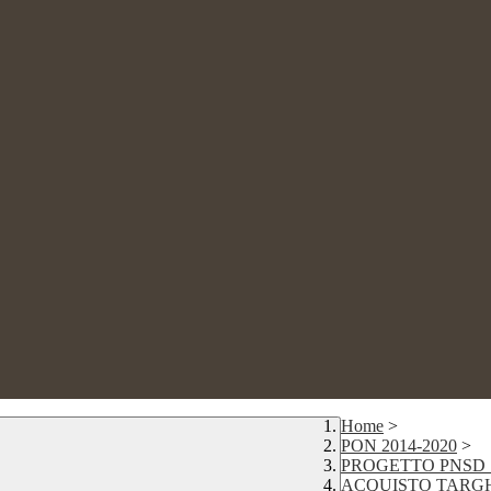
Home
>
PON 2014-2020
>
PROGETTO PNSD "
ACQUISTO TARGH