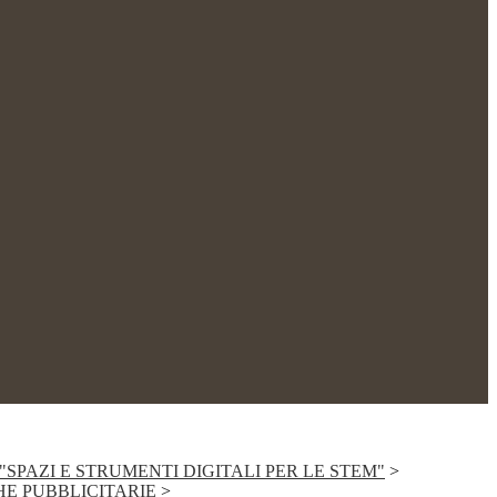
SPAZI E STRUMENTI DIGITALI PER LE STEM"
>
E PUBBLICITARIE
>