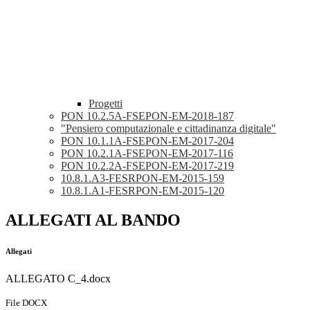
Progetti
PON 10.2.5A-FSEPON-EM-2018-187
"Pensiero computazionale e cittadinanza digitale"
PON 10.1.1A-FSEPON-EM-2017-204
PON 10.2.1A-FSEPON-EM-2017-116
PON 10.2.2A-FSEPON-EM-2017-219
10.8.1.A3-FESRPON-EM-2015-159
10.8.1.A1-FESRPON-EM-2015-120
ALLEGATI AL BANDO
Allegati
ALLEGATO C_4.docx
File DOCX