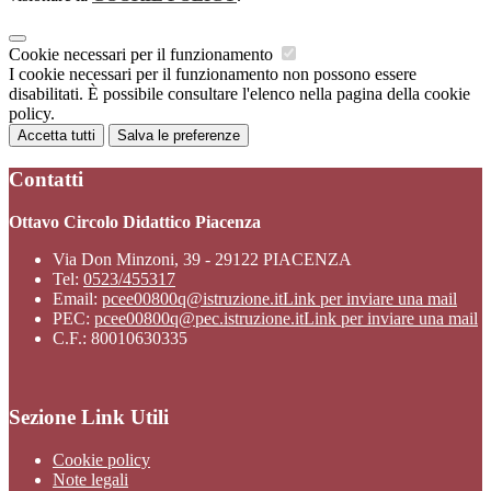
Cookie necessari per il funzionamento
I cookie necessari per il funzionamento non possono essere
disabilitati. È possibile consultare l'elenco nella pagina della cookie
policy.
Accetta tutti
Salva le preferenze
Contatti
Ottavo Circolo Didattico Piacenza
Via Don Minzoni, 39 - 29122 PIACENZA
Tel:
0523/455317
Email:
pcee00800q@istruzione.it
Link per inviare una mail
PEC:
pcee00800q@pec.istruzione.it
Link per inviare una mail
C.F.: 80010630335
Sezione Link Utili
Cookie policy
Note legali