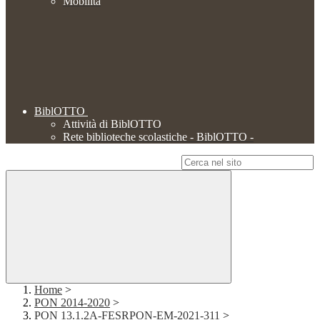
Mobilità
BiblOTTO
Attività di BiblOTTO
Rete biblioteche scolastiche - BiblOTTO -
Campo di ricerca per le pagine del sito
Home
>
PON 2014-2020
>
PON 13.1.2A-FESRPON-EM-2021-311
>