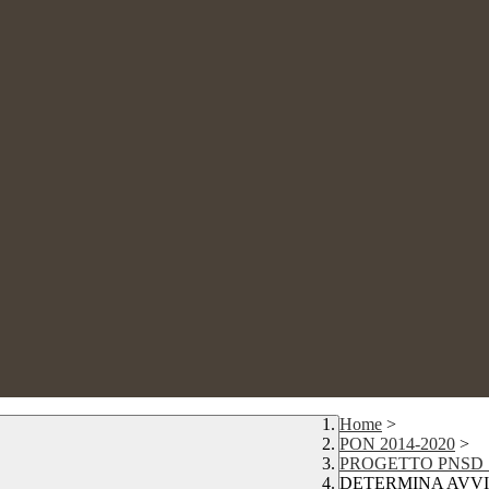
Home
>
PON 2014-2020
>
PROGETTO PNSD "
DETERMINA AVVI