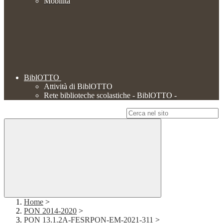
Mobilità
BiblOTTO
Attività di BiblOTTO
Rete biblioteche scolastiche - BiblOTTO -
Campo di ricerca per le pagine del sito
Home
>
PON 2014-2020
>
PON 13.1.2A-FESRPON-EM-2021-311
>