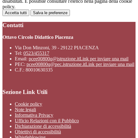
disabilitati. È possibile consultare l'elenco nella pagina della cookie
policy.
Accetta tutti
Salva le preferenze
Contatti
Ottavo Circolo Didattico Piacenza
Via Don Minzoni, 39 - 29122 PIACENZA
Tel:
0523/455317
Email:
pcee00800q@istruzione.it
Link per inviare una mail
PEC:
pcee00800q@pec.istruzione.it
Link per inviare una mail
C.F.: 80010630335
Sezione Link Utili
Cookie policy
Note legali
Informativa Privacy
Ufficio Relazioni con il Pubblico
Dichiarazione di accessibilità
Obiettivi di accessibilità
Whistleblowing