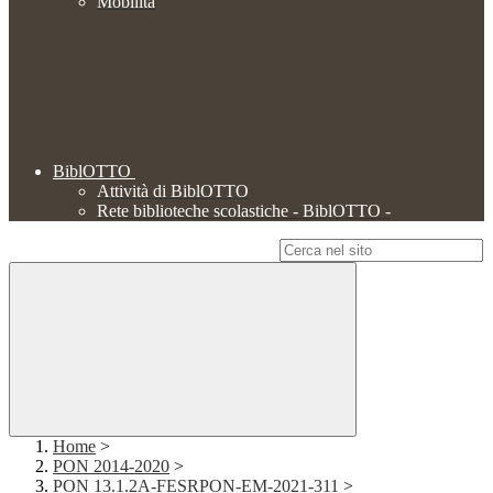
Mobilità
BiblOTTO
Attività di BiblOTTO
Rete biblioteche scolastiche - BiblOTTO -
Campo di ricerca per le pagine del sito
Home
>
PON 2014-2020
>
PON 13.1.2A-FESRPON-EM-2021-311
>