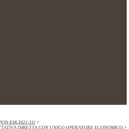
PON-EM-2021-311
>
TATIVA DIRETTA CON UNICO OPERATORE ECONOMICO
>