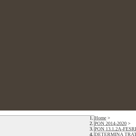
Home
>
PON 2014-2020
>
PON 13.1.2A-FESR
DETERMINA TRAT