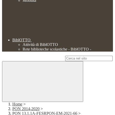
Mobilità
BiblOTTO
Attività di BiblOTTO
Rete biblioteche scolastiche - BiblOTTO -
Campo di ricerca per le pagine del sito
Home
>
PON 2014-2020
>
PON 13.1.1A-FESRPON-EM-2021-66
>