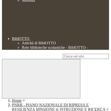
Mobilità
BiblOTTO
Attività di BiblOTTO
Rete biblioteche scolastiche - BiblOTTO -
Campo di ricerca per le pagine del sito
Home
>
PNRR - PIANO NAZIONALE DI RIPRESA E
RESILIENZA MISSIONE 4: ISTRUZIONE E RICERCA
>