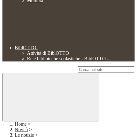
Mobilità
BiblOTTO
Attività di BiblOTTO
Rete biblioteche scolastiche - BiblOTTO -
Campo di ricerca per le pagine del sito
Home
>
Novità
>
Le notizie
>