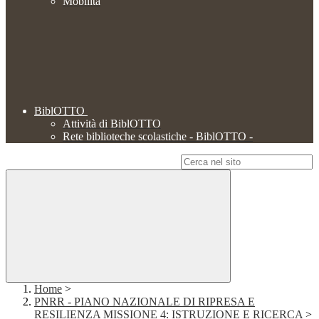
Mobilità
BiblOTTO
Attività di BiblOTTO
Rete biblioteche scolastiche - BiblOTTO -
Campo di ricerca per le pagine del sito
Home
>
PNRR - PIANO NAZIONALE DI RIPRESA E
RESILIENZA MISSIONE 4: ISTRUZIONE E RICERCA
>