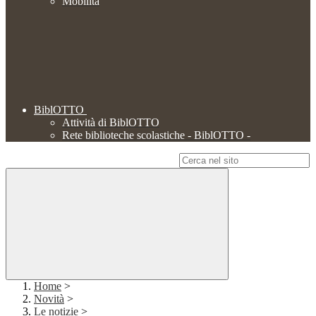
Mobilità
BiblOTTO
Attività di BiblOTTO
Rete biblioteche scolastiche - BiblOTTO -
Campo di ricerca per le pagine del sito
Home
>
Novità
>
Le notizie
>