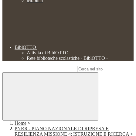
Mobilità
BiblOTTO
Attività di BiblOTTO
Rete biblioteche scolastiche - BiblOTTO -
Campo di ricerca per le pagine del sito
Home
>
PNRR - PIANO NAZIONALE DI RIPRESA E
RESILIENZA MISSIONE 4: ISTRUZIONE E RICERCA
>