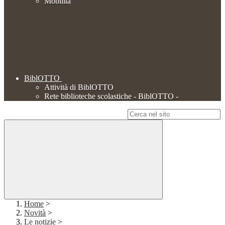
Mobilità
BiblOTTO
Attività di BiblOTTO
Rete biblioteche scolastiche - BiblOTTO -
Campo di ricerca per le pagine del sito
Home
>
Novità
>
Le notizie
>