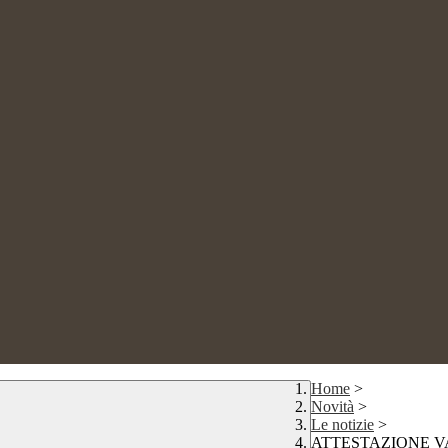
Home
>
Novità
>
Le notizie
>
ATTESTAZIONE V