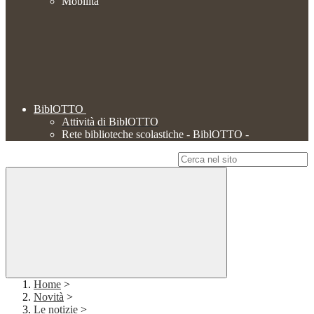
Mobilità
BiblOTTO
Attività di BiblOTTO
Rete biblioteche scolastiche - BiblOTTO -
Campo di ricerca per le pagine del sito
Home
>
Novità
>
Le notizie
>