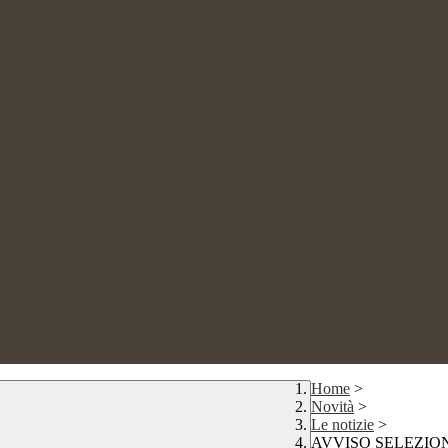
Home
>
Novità
>
Le notizie
>
AVVISO SELEZIO