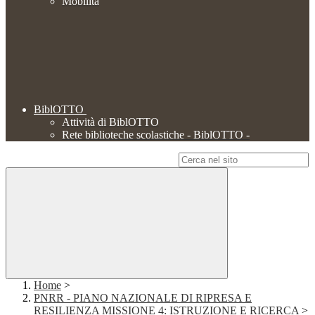
Mobilità
BiblOTTO
Attività di BiblOTTO
Rete biblioteche scolastiche - BiblOTTO -
Campo di ricerca per le pagine del sito
Home
>
PNRR - PIANO NAZIONALE DI RIPRESA E
RESILIENZA MISSIONE 4: ISTRUZIONE E RICERCA
>