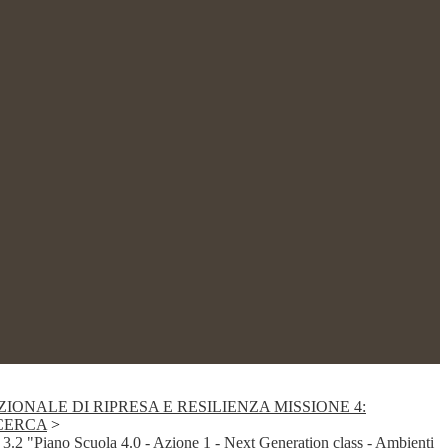
ZIONALE DI RIPRESA E RESILIENZA MISSIONE 4:
ICERCA
>
 3.2 "Piano Scuola 4.0 - Azione 1 - Next Generation class - Ambienti