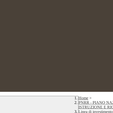
Home
>
PNRR - PIANO NA
ISTRUZIONE E R
Linea di investimento