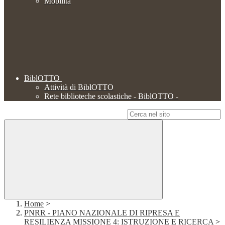
Mobilità
BiblOTTO
Attività di BiblOTTO
Rete biblioteche scolastiche - BiblOTTO -
Campo di ricerca per le pagine del sito
Home
>
PNRR - PIANO NAZIONALE DI RIPRESA E
RESILIENZA MISSIONE 4: ISTRUZIONE E RICERCA
>