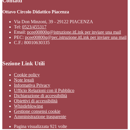
Contatti
Ottavo Circolo Didattico Piacenza
Via Don Minzoni, 39 - 29122 PIACENZA
Tel:
0523/455317
Email:
pcee00800q@istruzione.it
Link per inviare una mail
PEC:
pcee00800q@pec.istruzione.it
Link per inviare una mail
C.F.: 80010630335
Sezione Link Utili
Cookie policy
Note legali
Informativa Privacy
Ufficio Relazioni con il Pubblico
Dichiarazione di accessibilità
Obiettivi di accessibilità
Whistleblowing
Gestione consensi cookie
Amministrazione trasparente
Pagina visualizzata
921
volte