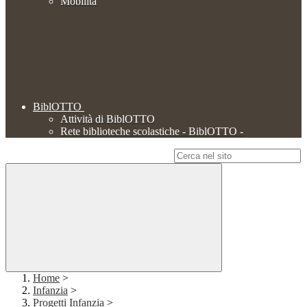
Mobilità
BiblOTTO
Attività di BiblOTTO
Rete biblioteche scolastiche - BiblOTTO -
Campo di ricerca per le pagine del sito
Home
>
Infanzia
>
Progetti Infanzia
>