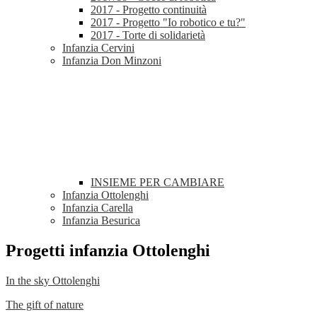
2017 - Progetto continuità
2017 - Progetto "Io robotico e tu?"
2017 - Torte di solidarietà
Infanzia Cervini
Infanzia Don Minzoni
INSIEME PER CAMBIARE
Infanzia Ottolenghi
Infanzia Carella
Infanzia Besurica
Progetti infanzia Ottolenghi
In the sky Ottolenghi
The gift of nature