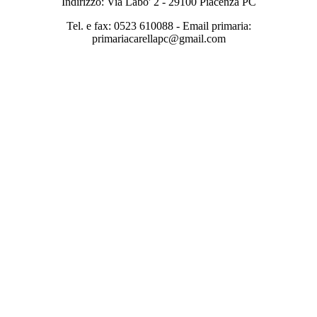
Indirizzo: Via Labo' 2 - 29100 Piacenza PC
Tel. e fax: 0523 610088 - Email p
rimaria:
primariacarellapc@gmail.com