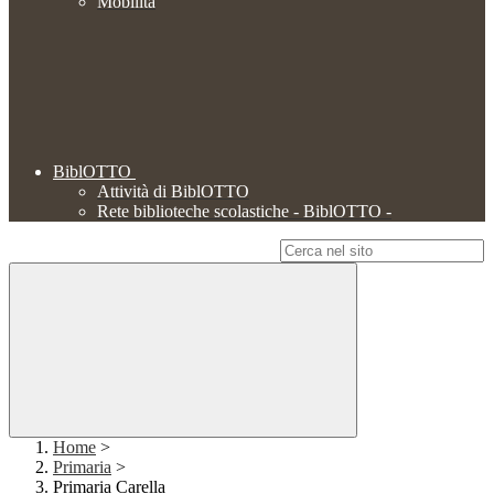
Mobilità
BiblOTTO
Attività di BiblOTTO
Rete biblioteche scolastiche - BiblOTTO -
Campo di ricerca per le pagine del sito
Home
>
Primaria
>
Primaria Carella